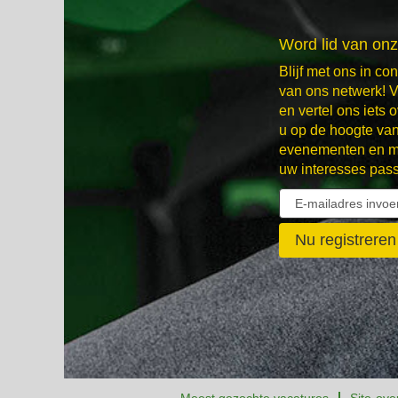
Word lid van on
Blijf met ons in co
van ons netwerk! V
en vertel ons iets 
u op de hoogte va
evenementen en mo
uw interesses pas
Meest gezochte vacatures
Site-ove