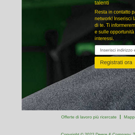
talenti
Resta in contatto 
network! Inserisci l
di te. Ti informere
e sulle opportunità 
interessi.
Offerte di lavoro più ricercate
Mappa
Copyright © 2022 Deere & Company. Tutti 