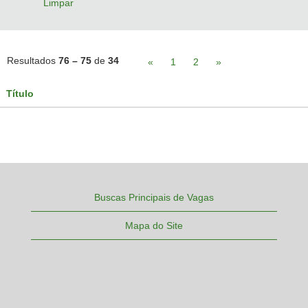
Limpar
Resultados
76 – 75
de
34
«
1
2
»
Título
Buscas Principais de Vagas
Mapa do Site