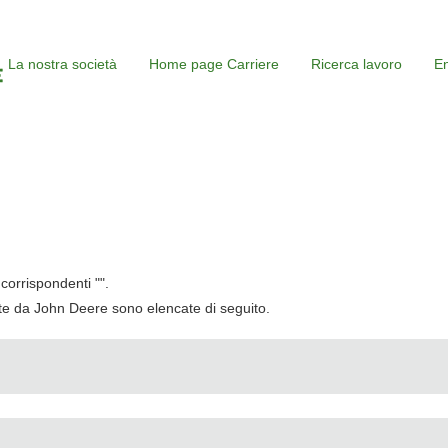
La nostra società
Home page Carriere
Ricerca lavoro
En
corrispondenti "
".
cate da John Deere sono elencate di seguito.