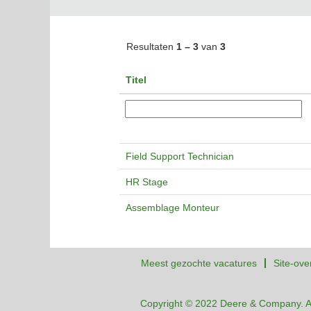
Resultaten
1 – 3
van
3
Titel
Field Support Technician
HR Stage
Assemblage Monteur
Meest gezochte vacatures
Site-ove
Copyright © 2022 Deere & Company. A