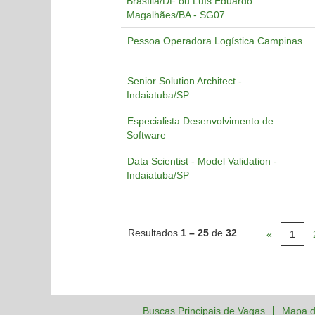
Brasília/DF ou Luís Eduardo
Magalhães/BA - SG07
Pessoa Operadora Logística Campinas
Senior Solution Architect -
Indaiatuba/SP
Especialista Desenvolvimento de
Software
Data Scientist - Model Validation -
Indaiatuba/SP
Resultados
1 – 25
de
32
«
1
Buscas Principais de Vagas
Mapa d