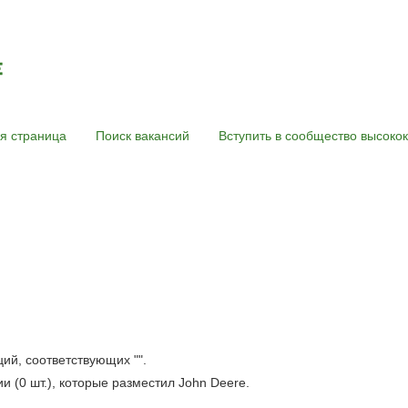
я страница
Поиск вакансий
Вступить в сообщество высок
кущая
аница)
ций, соответствующих "
".
 (0 шт.), которые разместил John Deere.