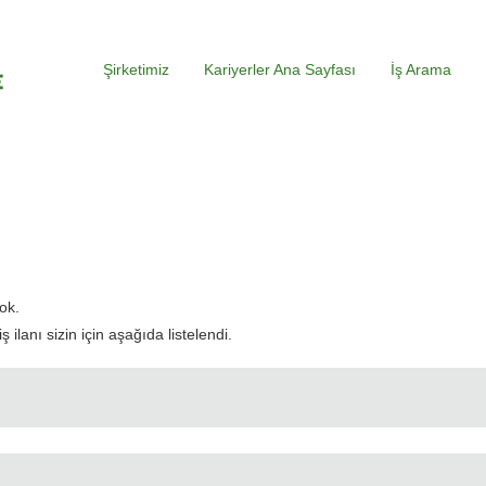
Şirketimiz
Kariyerler Ana Sayfası
İş Arama
evcut
yfa)
ok.
ilanı sizin için aşağıda listelendi.