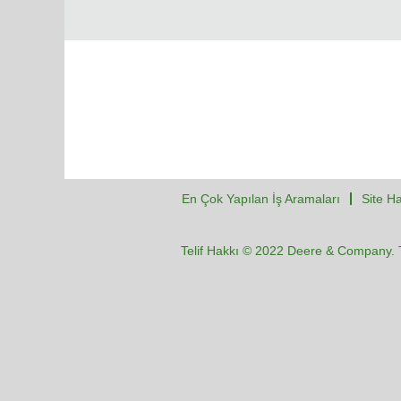
En Çok Yapılan İş Aramaları
Site Ha
Telif Hakkı © 2022 Deere & Company. T