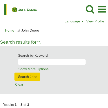
Language
View Profile
(current
Home
|
at John Deere
page)
Search results for
"".
Search by Keyword
Show More Options
Clear
Results
1 – 3
of
3