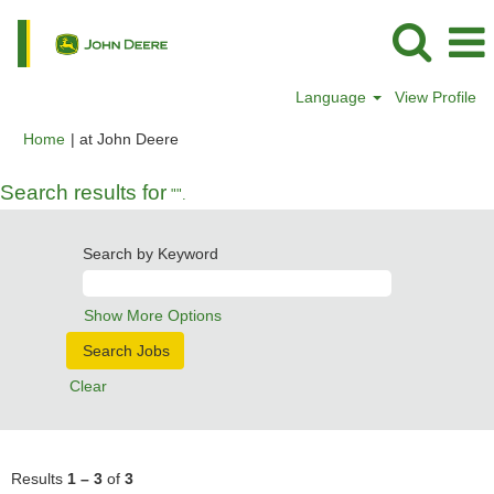
Language
View Profile
(current
Home
|
at John Deere
page)
Search results for
"".
Search by Keyword
Show More Options
Clear
Results
1 – 3
of
3