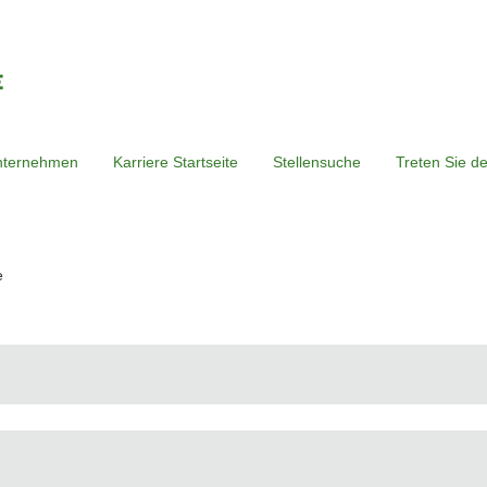
nternehmen
Karriere Startseite
Stellensuche
Treten Sie d
(aktuelle
e
Seite)