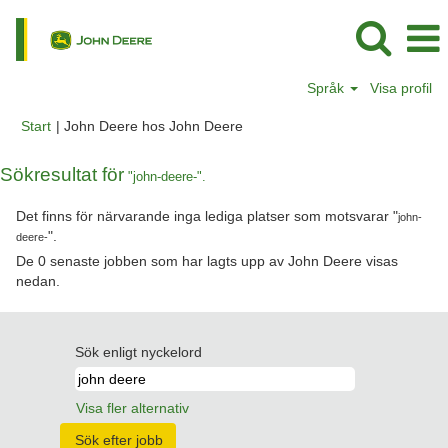
Språk
Visa profil
(aktuell
Start
|
John Deere hos John Deere
sida)
Sökresultat för
"john-deere-".
Det finns för närvarande inga lediga platser som motsvarar "
john-
".
deere-
De 0 senaste jobben som har lagts upp av John Deere visas
nedan.
Sök enligt nyckelord
Visa fler alternativ