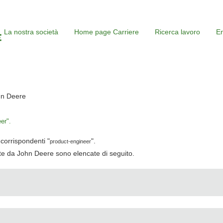
La nostra società
Home page Carriere
Ricerca lavoro
En
(pagina
hn Deere
corrente)
er".
corrispondenti "
".
product-engineer
cate da John Deere sono elencate di seguito.