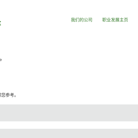
我们的公司
职业发展主页
（当
e
前
页
面）
。
，供您参考。