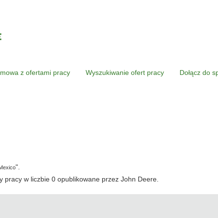
mowa z ofertami pracy
Wyszukiwanie ofert pracy
Dołącz do s
ieżąca
rona)
".
Mexico
 pracy w liczbie 0 opublikowane przez John Deere.