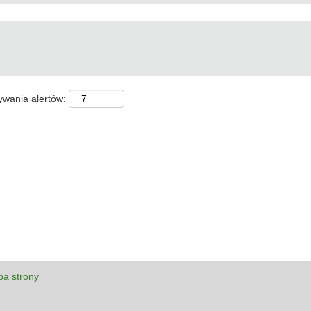
ywania alertów:
a strony