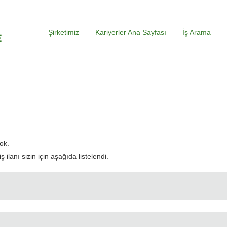
Şirketimiz
Kariyerler Ana Sayfası
İş Arama
evcut
yfa)
ok.
ilanı sizin için aşağıda listelendi.