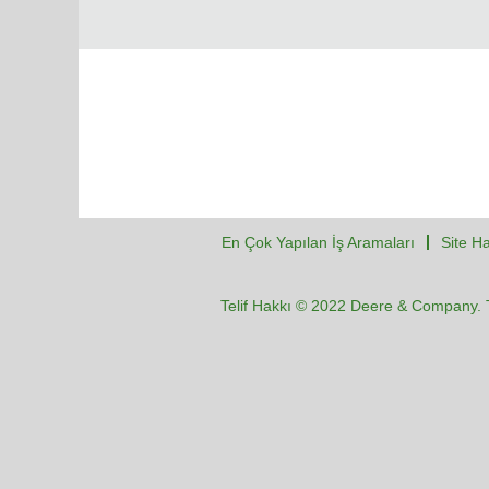
En Çok Yapılan İş Aramaları
Site Ha
Telif Hakkı © 2022 Deere & Company. T