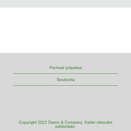
Parhaat työpaikat
Sivukartta
Copyright 2022 Deere & Company. Kaikki oikeudet
pidätetään.