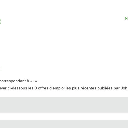
N
.
t correspondant à «
».
uver ci-dessous les 0 offres d’emploi les plus récentes publiées par Jo