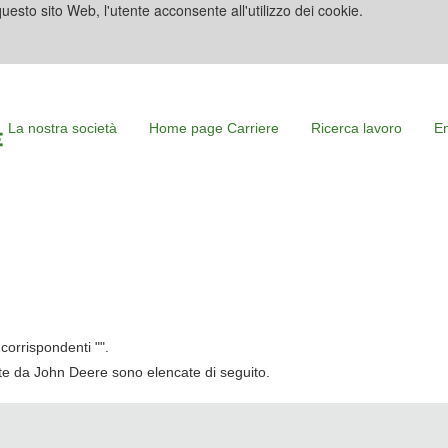
uesto sito Web, l'utente acconsente all'utilizzo dei cookie.
La nostra società
Home page Carriere
Ricerca lavoro
En
corrispondenti "
".
cate da John Deere sono elencate di seguito.