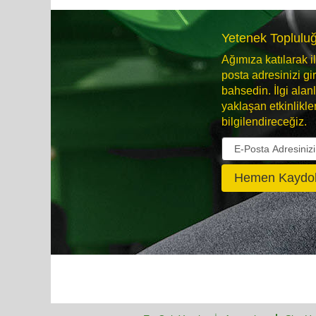
Yetenek Toplulu
Ağımıza katılarak i
posta adresinizi gi
bahsedin. İlgi alan
yaklaşan etkinlikler 
bilgilendireceğiz.