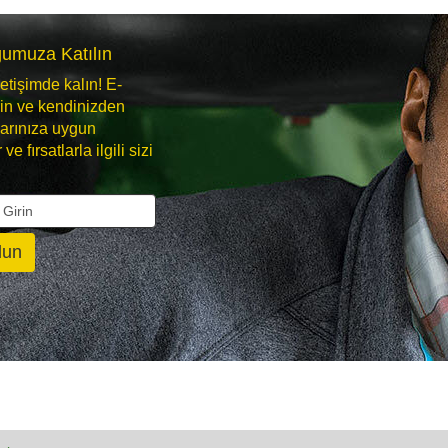
ğumuza Katılın
letişimde kalın! E-
rin ve kendinizden
larınıza uygun
ve fırsatlarla ilgili sizi