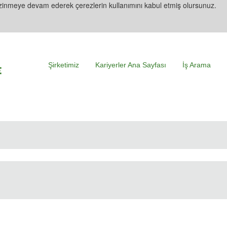
zinmeye devam ederek çerezlerin kullanımını kabul etmiş olursunuz.
Şirketimiz
Kariyerler Ana Sayfası
İş Arama