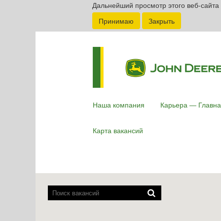
Дальнейший просмотр этого веб-сайта 
Принимаю
Закрыть
Наша компания
Карьера — Главна
Карта вакансий
Программы
озвучивания
содержимого
экранов
не