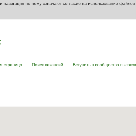
и навигация по нему означают согласие на использование файлов 
я страница
Поиск вакансий
Вступить в сообщество высок