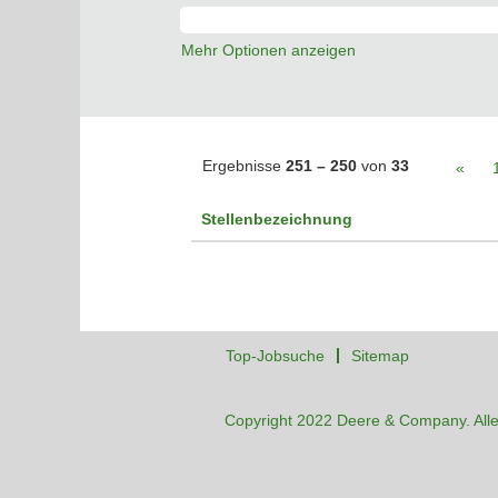
Mehr Optionen anzeigen
Ergebnisse
251 – 250
von
33
«
Stellenbezeichnung
Top-Jobsuche
Sitemap
Copyright 2022 Deere & Company. Alle