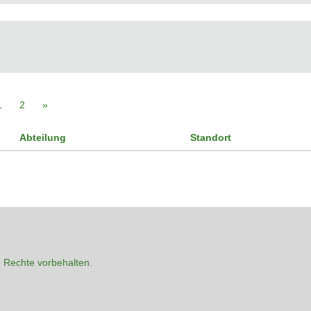
1
2
»
Abteilung
Standort
 Rechte vorbehalten.