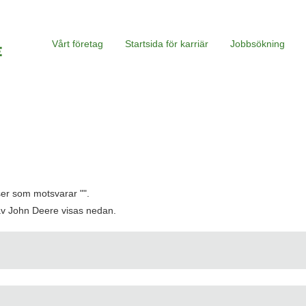
Vårt företag
Startsida för karriär
Jobbsökning
tser som motsvarar "
".
av John Deere visas nedan.