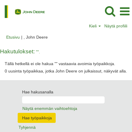
Kieli
Näytä profiili
(nykyinen
Etusivu
|
, John Deere
sivu)
Hakutulokset:
"".
Tällä hetkellä ei ole hakua "
" vastaavia avoimia työpaikkoja.
0 uusinta työpaikkaa, jotka John Deere on julkaissut, näkyvät alla.
Hae hakusanalla
Näytä enemmän vaihtoehtoja
Tyhjennä