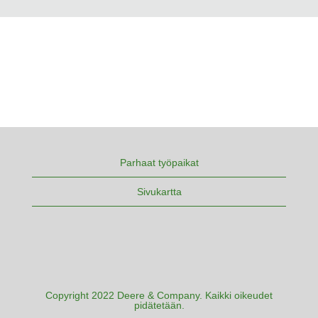
Parhaat työpaikat
Sivukartta
Copyright 2022 Deere & Company. Kaikki oikeudet
pidätetään.