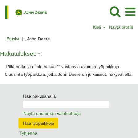
Kieli
Näytä profiili
(nykyinen
Etusivu
|
, John Deere
sivu)
Hakutulokset:
"".
Tällä hetkellä ei ole hakua "
" vastaavia avoimia työpaikkoja.
0 uusinta työpaikkaa, jotka John Deere on julkaissut, näkyvät alla.
Hae hakusanalla
Näytä enemmän vaihtoehtoja
Tyhjennä