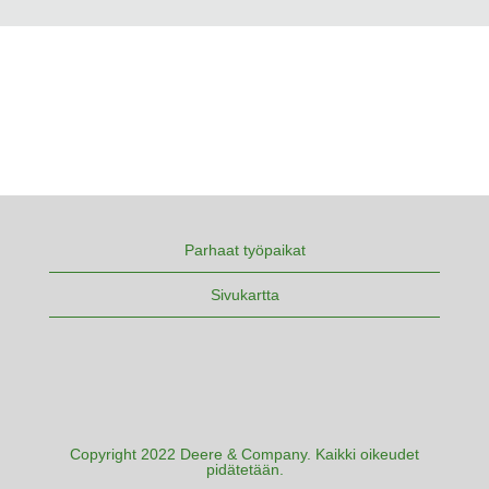
Parhaat työpaikat
Sivukartta
Copyright 2022 Deere & Company. Kaikki oikeudet
pidätetään.