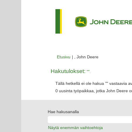
(nykyinen
Etusivu
|
, John Deere
sivu)
Hakutulokset:
"".
Tällä hetkellä ei ole hakua "
" vastaavia a
0 uusinta työpaikkaa, jotka John Deere on
Hae hakusanalla
Näytä enemmän vaihtoehtoja