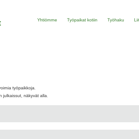
Yhtiömme
Työpaikat kotiin
Työhaku
Li
voimia työpaikkoja.
 julkaissut, näkyvät alla.