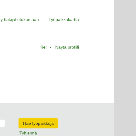
ity hakijatietokantaan
Työpaikkakartta
Kieli
Näytä profiili
Tyhjennä