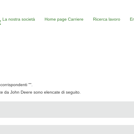
La nostra società
Home page Carriere
Ricerca lavoro
En
corrispondenti "
".
cate da John Deere sono elencate di seguito.