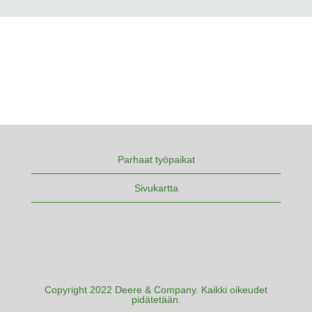
Parhaat työpaikat
Sivukartta
Copyright 2022 Deere & Company. Kaikki oikeudet
pidätetään.