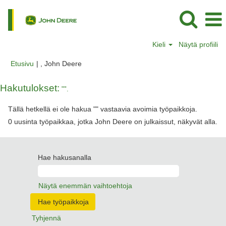
Kieli
Näytä profiili
(nykyinen
Etusivu
|
, John Deere
sivu)
Hakutulokset:
"".
Tällä hetkellä ei ole hakua "
" vastaavia avoimia työpaikkoja.
0 uusinta työpaikkaa, jotka John Deere on julkaissut, näkyvät alla.
Hae hakusanalla
Näytä enemmän vaihtoehtoja
Tyhjennä