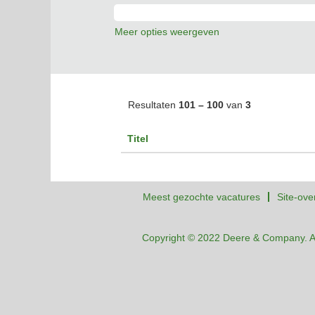
Meer opties weergeven
Resultaten
101 – 100
van
3
Titel
Meest gezochte vacatures
Site-ove
Copyright © 2022 Deere & Company. A