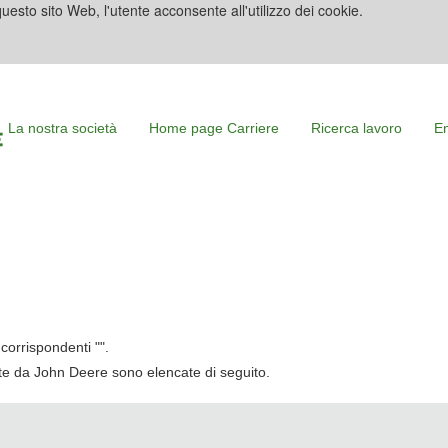
uesto sito Web, l'utente acconsente all'utilizzo dei cookie.
La nostra società
Home page Carriere
Ricerca lavoro
En
corrispondenti "
".
cate da John Deere sono elencate di seguito.