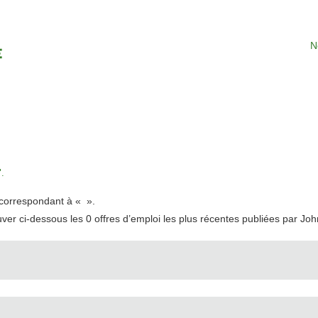
N
.
t correspondant à «
».
uver ci-dessous les 0 offres d’emploi les plus récentes publiées par Jo