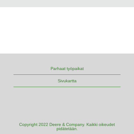
Parhaat työpaikat
Sivukartta
Copyright 2022 Deere & Company. Kaikki oikeudet
pidätetään.