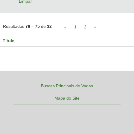
Limpar
Resultados
76 – 75
de
32
«
1
2
»
Título
Buscas Principais de Vagas
Mapa do Site