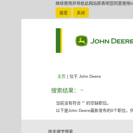
继续使用并导航此网站即表明您同意使用coo
接受
关闭
（当
主页
|
位于 John Deere
前
页
搜索结果：
"".
面）
当前没有符合 "
" 的空缺职位。
以下是John Deere最新发布的0个职位
按关键字搜索