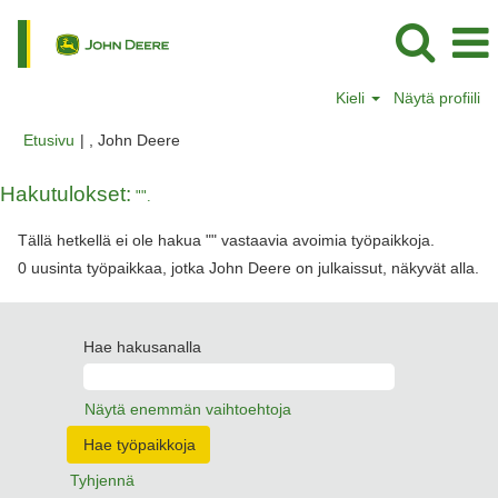
Kieli
Näytä profiili
(nykyinen
Etusivu
|
, John Deere
sivu)
Hakutulokset:
"".
Tällä hetkellä ei ole hakua "
" vastaavia avoimia työpaikkoja.
0 uusinta työpaikkaa, jotka John Deere on julkaissut, näkyvät alla.
Hae hakusanalla
Näytä enemmän vaihtoehtoja
Tyhjennä