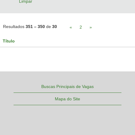
Limpar
Resultados
351 – 350
de
30
«
2
»
Título
Buscas Principais de Vagas
Mapa do Site