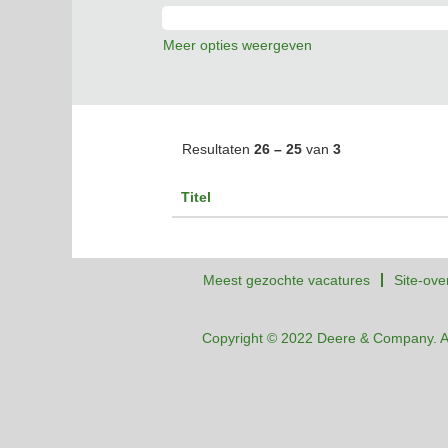
Meer opties weergeven
Resultaten
26 – 25
van
3
Titel
Meest gezochte vacatures
Site-ove
Copyright © 2022 Deere & Company. A