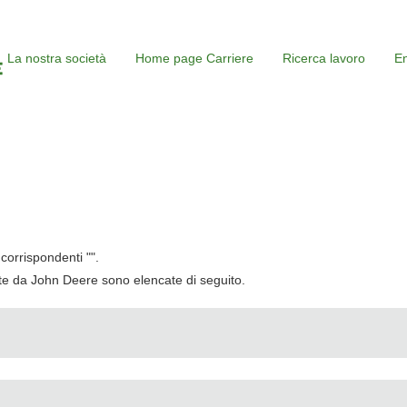
La nostra società
Home page Carriere
Ricerca lavoro
En
corrispondenti "
".
cate da John Deere sono elencate di seguito.