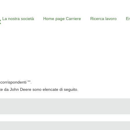
La nostra società
Home page Carriere
Ricerca lavoro
En
corrispondenti "
".
cate da John Deere sono elencate di seguito.