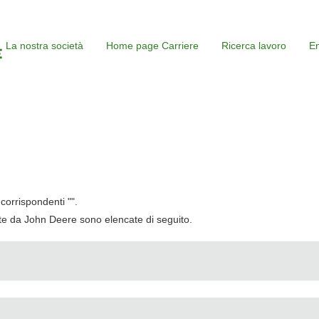
La nostra società
Home page Carriere
Ricerca lavoro
En
corrispondenti "
".
cate da John Deere sono elencate di seguito.