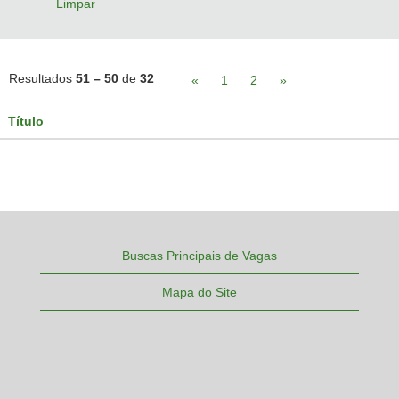
Limpar
Resultados
51 – 50
de
32
«
1
2
»
Título
Buscas Principais de Vagas
Mapa do Site