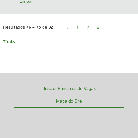
Limpar
Resultados
76 – 75
de
32
«
1
2
»
Título
Buscas Principais de Vagas
Mapa do Site