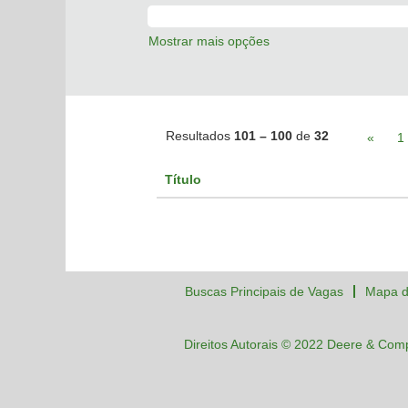
Mostrar mais opções
Resultados
101 – 100
de
32
«
1
Título
Buscas Principais de Vagas
Mapa d
Direitos Autorais © 2022 Deere & Com