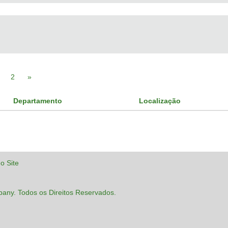
2
»
Departamento
Localização
o Site
pany. Todos os Direitos Reservados.