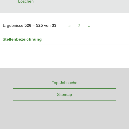
Löschen
Ergebnisse
526 – 525
von
33
«
2
»
Stellenbezeichnung
Top-Jobsuche
Sitemap