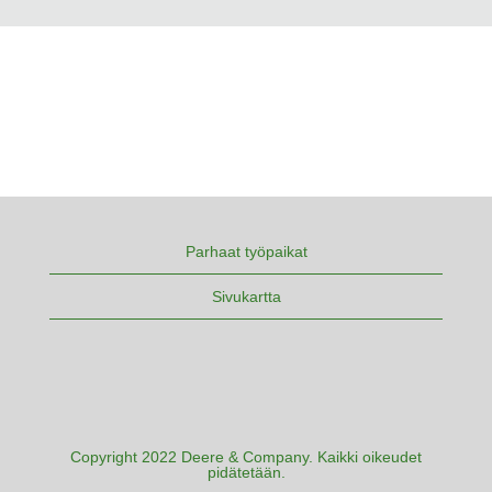
Parhaat työpaikat
Sivukartta
Copyright 2022 Deere & Company. Kaikki oikeudet
pidätetään.