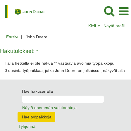
Kieli
Näytä profiili
(nykyinen
Etusivu
|
, John Deere
sivu)
Hakutulokset:
"".
Tällä hetkellä ei ole hakua "
" vastaavia avoimia työpaikkoja.
0 uusinta työpaikkaa, jotka John Deere on julkaissut, näkyvät alla.
Hae hakusanalla
Näytä enemmän vaihtoehtoja
Tyhjennä