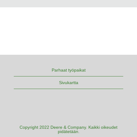
Parhaat työpaikat
Sivukartta
Copyright 2022 Deere & Company. Kaikki oikeudet
pidätetään.