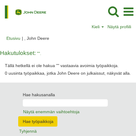
Kieli
Näytä profiili
(nykyinen
Etusivu
|
, John Deere
sivu)
Hakutulokset:
"".
Tällä hetkellä ei ole hakua "
" vastaavia avoimia työpaikkoja.
0 uusinta työpaikkaa, jotka John Deere on julkaissut, näkyvät alla.
Hae hakusanalla
Näytä enemmän vaihtoehtoja
Tyhjennä