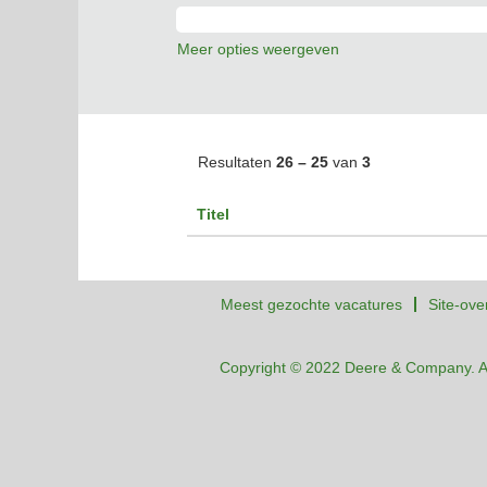
Meer opties weergeven
Resultaten
26 – 25
van
3
Titel
Meest gezochte vacatures
Site-ove
Copyright © 2022 Deere & Company. A