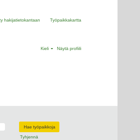
ity hakijatietokantaan
Työpaikkakartta
Kieli
Näytä profiili
Tyhjennä