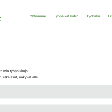
Yhtiömme
Työpaikat kotiin
Työhaku
Li
voimia työpaikkoja.
 julkaissut, näkyvät alla.