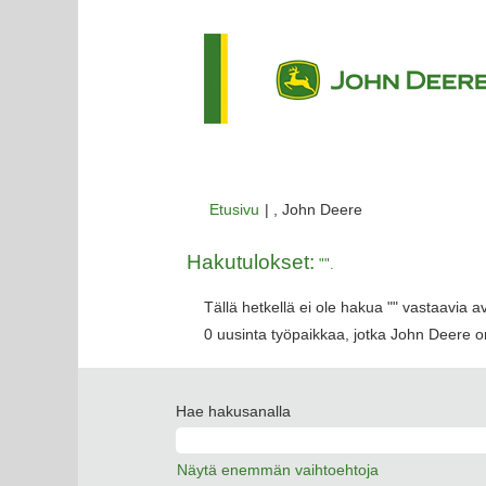
(nykyinen
Etusivu
|
, John Deere
sivu)
Hakutulokset:
"".
Tällä hetkellä ei ole hakua "
" vastaavia a
0 uusinta työpaikkaa, jotka John Deere on
Hae hakusanalla
Näytä enemmän vaihtoehtoja