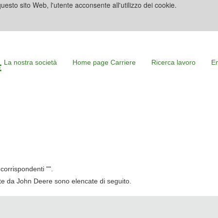
uesto sito Web, l'utente acconsente all'utilizzo dei cookie.
La nostra società
Home page Carriere
Ricerca lavoro
En
corrispondenti "
".
cate da John Deere sono elencate di seguito.