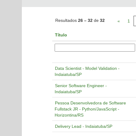
Resultados
26 – 32
de
32
«
1
Título
Data Scientist - Model Validation -
Indaiatuba/SP
Senior Software Engineer -
Indaiatuba/SP
Pessoa Desenvolvedora de Software
Fullstack JR - Python/JavaScript -
Horizontina/RS
Delivery Lead - Indaiatuba/SP